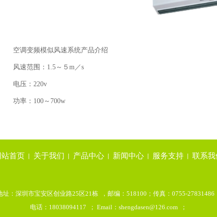
空调变频模似风速系统产品介绍
风速范围：1.5～５m／s
电压：220v
功率：100～700w
网站首页
关于我们
产品中心
新闻中心
服务支持
联系我
丨
丨
丨
丨
丨
地址：深圳市宝安区创业路25区21栋 ，邮编：518100；传真：0755-27831486
电话：18038094117 ； Email：shengdasen@126.com ；